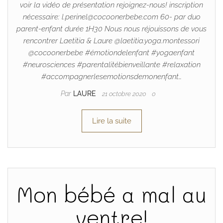
voir la vidéo de présentation rejoignez-nous! inscription
nécessaire: l.perinel@cocoonerbebe.com 60- par duo
parent-enfant durée 1H30 Nous nous réjouissons de vous
rencontrer Laetitia & Laure @laetitia.yoga.montessori
@cocoonerbebe #émotiondelenfant #yogaenfant
#neurosciences #parentalitébienveillante #relaxation
#accompagnerlesemotionsdemonenfant…
Par
LAURE
21 octobre 2020
0
Lire la suite
Mon bébé a mal au
ventre!