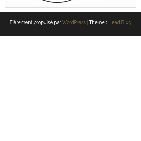
Fièrement propulsé par
WordPress
|
Thème :
Head Blog