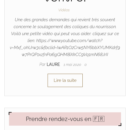
Vidéos
Une des grandes demandes qui revient très souvent
concerne le soulagement des coliques du nourrisson.
Voilà une petite vidéo qui peut vous aider. cliquez sur ce
lien: https://www.youtube.com/watch?
v=Mxf_ohUrw3c&fbclid=IwAR1O2Crw5NY6bbXYUMKdrf9
w7PrQP1xzfnPa6gQHM8iXkCC9Vq1mN68JrII
Par
LAURE
1 mai 2020
0
Lire la suite
Prendre rendez-vous en 🇫🇷