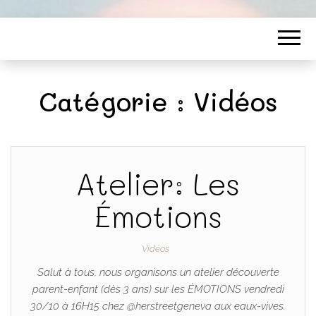
Catégorie :
Vidéos
Atelier: Les
Émotions
Vidéos
Salut à tous, nous organisons un atelier découverte
parent-enfant (dès 3 ans) sur les ÉMOTIONS vendredi
30/10 à 16H15 chez @herstreetgeneva aux eaux-vives.