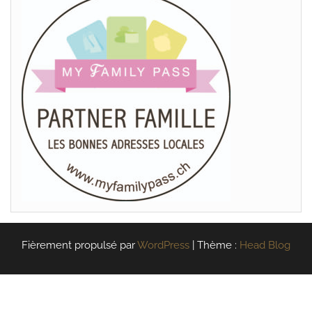
Fièrement propulsé par
WordPress
|
Thème :
Head Blog