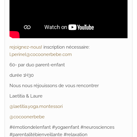
rejoignez-nous!
inscription nécessaire:
l.perinel@cocoonerbebe.com
60- par duo parent-enfant
durée 1H30
Nous nous réjouissons de vous rencontrer
Laetitia & Laure
@laetitia.yoga.montessori
@cocoonerbebe
#émotiondelenfant #yogaenfant #neurosciences
#parentalitébienveillante #relaxation