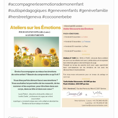
#accompagnerlesemotionsdemonenfant
#outilspédagogiques #geneveenfants #genèvefamille
#herstreetgeneva #cocoonerbebe
Catégorie
Vidéos