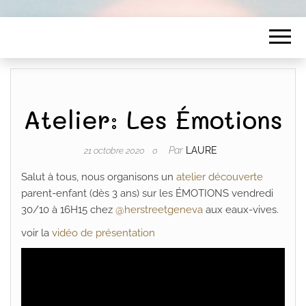
Atelier: Les Émotions
Par
LAURE
21 octobre 2020
0
Salut à tous, nous organisons un
atelier découverte
parent-enfant (dès 3 ans) sur les ÉMOTIONS vendredi
30/10 à 16H15 chez
@herstreetgeneva
aux eaux-vives.
voir la
vidéo de présentation